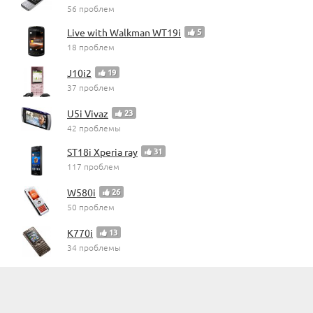
56 проблем
Live with Walkman WT19i
5
18 проблем
J10i2
19
37 проблем
U5i Vivaz
23
42 проблемы
ST18i Xperia ray
31
117 проблем
W580i
26
50 проблем
K770i
13
34 проблемы