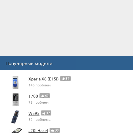
Популярные модели
Xperia X8 (E15i)
34
145 проблем
T700
49
78 проблем
W595
17
52 проблемы
J20i Hazel
30