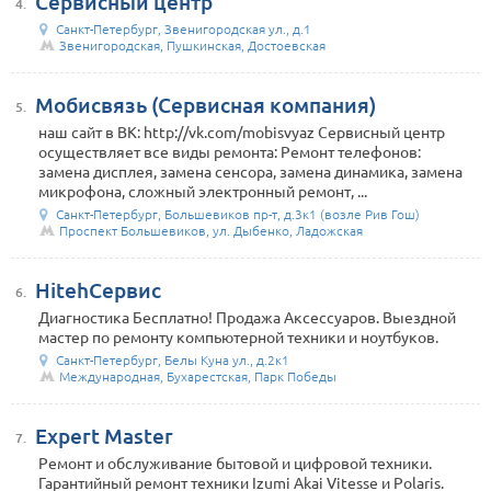
Сервисный центр
4.
Санкт-Петербург, Звенигородская ул., д.1
Звенигородская, Пушкинская, Достоевская
Мобисвязь (Сервисная компания)
5.
наш сайт в ВК: http://vk.com/mobisvyaz Сервисный центр
осуществляет все виды ремонта: Ремонт телефонов:
замена дисплея, замена сенсора, замена динамика, замена
микрофона, сложный электронный ремонт, ...
Санкт-Петербург, Большевиков пр-т, д.3к1 (возле Рив Гош)
Проспект Большевиков, ул. Дыбенко, Ладожская
HitehСервис
6.
Диагностика Бесплатно! Продажа Аксессуаров. Выездной
мастер по ремонту компьютерной техники и ноутбуков.
Санкт-Петербург, Белы Куна ул., д.2к1
Международная, Бухарестская, Парк Победы
Expert Master
7.
Ремонт и обслуживание бытовой и цифровой техники.
Гарантийный ремонт техники Izumi Akai Vitesse и Polaris.