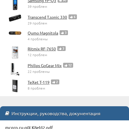
Samsung YP-Q3
90
39 проблем
Transcend T.sonic 330
6
29 проблем
Qumo Magnitola
3
4 проблемы
Ritmix RF-7650
3
12 проблем
Philips GoGear Mix
12
22 проблемы
TeXet T-119
2
8 проблем
Инструкции, руководства, документация
mcgrp.ru-q0LK8eM2.pdf