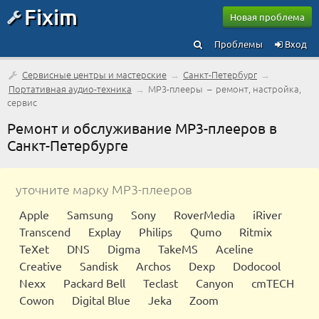
Fixim
Новая проблема
Проблемы
Вход
Сервисные центры и мастерские
→
Санкт-Петербург
→
Портативная аудио-техника
→
MP3-плееры – ремонт, настройка,
сервис
Ремонт и обслуживание MP3-плееров в
Санкт-Петербурге
уточните марку MP3-плееров
Apple
Samsung
Sony
RoverMedia
iRiver
Transcend
Explay
Philips
Qumo
Ritmix
TeXet
DNS
Digma
TakeMS
Aceline
Creative
Sandisk
Archos
Dexp
Dodocool
Nexx
Packard Bell
Teclast
Canyon
cmTECH
Cowon
Digital Blue
Jeka
Zoom