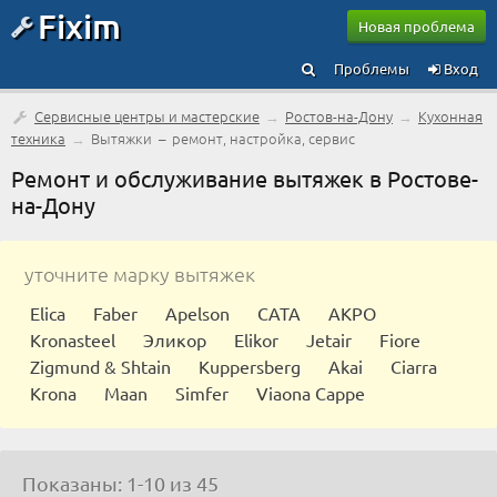
Fixim
Новая проблема
Проблемы
Вход
Сервисные центры и мастерские
→
Ростов-на-Дону
→
Кухонная
техника
→
Вытяжки – ремонт, настройка, сервис
Ремонт и обслуживание вытяжек в Ростове-
на-Дону
уточните марку вытяжек
Elica
Faber
Apelson
CATA
AKPO
Kronasteel
Эликор
Elikor
Jetair
Fiore
Zigmund & Shtain
Kuppersberg
Akai
Ciarra
Krona
Maan
Simfer
Viaona Cappe
Показаны: 1-10 из 45