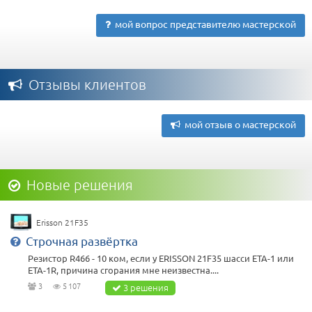
мой вопрос представителю мастерской
Отзывы клиентов
мой отзыв о мастерской
Новые решения
Erisson 21F35
Строчная развёртка
Резистор R466 - 10 ком, если у ERISSON 21F35 шасси ЕТА-1 или
ETA-1R, причина сгорания мне неизвестна....
3
5 107
3 решения