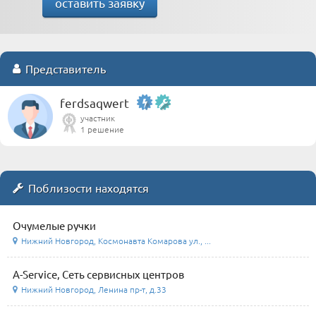
оставить заявку
Представитель
ferdsaqwert
участник
1 решение
Поблизости находятся
Очумелые ручки
Нижний Новгород, Космонавта Комарова ул., ...
A-Service, Сеть сервисных центров
Нижний Новгород, Ленина пр-т, д.33