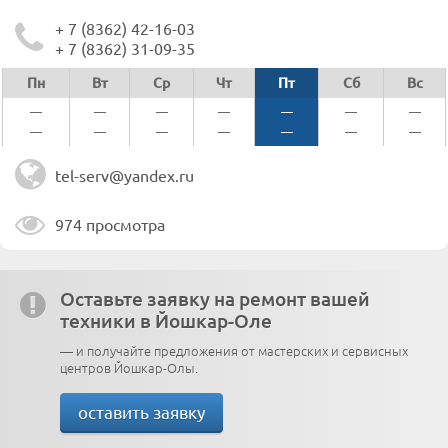
+ 7 (8362) 42-16-03
+ 7 (8362) 31-09-35
Пн
Вт
Ср
Чт
Пт
Сб
Вс
—
—
—
—
—
—
—
—
—
—
—
—
—
—
tel-serv@yandex.ru
974 просмотра
Оставьте заявку на ремонт вашей
техники в Йошкар-Оле
— и получайте предложения от мастерских и сервисных
центров Йошкар-Олы.
оставить заявку