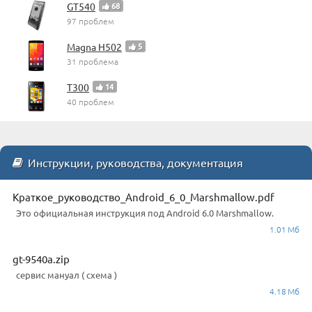
GT540
68
97 проблем
Magna H502
5
31 проблема
T300
14
40 проблем
Инструкции, руководства, документация
Краткое_руководство_Android_6_0_Marshmallow.pdf
Это официальная инструкция под Android 6.0 Marshmallow.
1.01 Мб
gt-9540a.zip
сервис мануал ( схема )
4.18 Мб