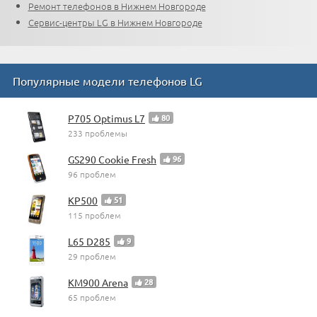
Ремонт телефонов в Нижнем Новгороде
Сервис-центры LG в Нижнем Новгороде
Популярные модели телефонов LG
P705 Optimus L7
80
233 проблемы
GS290 Cookie Fresh
96
96 проблем
KP500
51
115 проблем
L65 D285
9
29 проблем
KM900 Arena
28
65 проблем