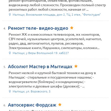
ремонт фотоаппаратов, объективов, фотовспышек,
видеокамер любой сложности. Производим полный спектр
ремонтных работ любой сложности, начиная от ...
Мытищи, Вокзальная площадь, дом 2, ТЦ, 2 этаж, "Фотостудия"
Ремонт теле- видео-аудио
4.
Ремонт ЖК и кинескопных телевизоров, жк мониторов,
СВЧ печей, музыкальных центров, усилителей, магнитол,
радио, двд, автомагнитол, пультов, ресиверов,
Электронные книги, Наушники, синтезаторы, колонки...
Мытищи, у Веры Волошиной 19. каб227
Абсолют Мастер в Мытищах
5.
Ремонт мелкой и крупной бытовой техники на дому в
Мытищах: - стиральные и посудомоечные машины; -
водонагреватели (бойлеры) и кондиционеры; -
электроплиты и духовые шкафы (духовки); - ...
Мытищи, ул. Воровского, 5
Автосервис Фордсаж
6.