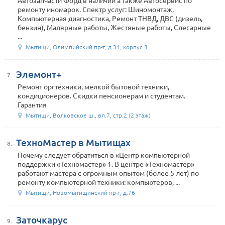
Автозапчасти Форд в наличии а также Автосервис по
ремонту иномарок. Спектр услуг: Шиномонтаж,
Компьютерная диагностика, Ремонт ТНВД, ДВС (дизель,
бензин), Малярные работы, Жестяные работы, Слесарные
...
Мытищи, Олимпийский пр-т, д.31, корпус 3
Элемонт+
7.
Ремонт оргтехники, мелкой бытовой техники,
кондиционеров. Скидки пенсионерам и студентам.
Гарантия
Мытищи, Волковское ш., вл.7, стр.2 (2 этаж)
ТехноМастер в Мытищах
8.
Почему следует обратиться в «Центр компьютерной
поддержки «Техномастер» 1. В центре «Техномастер»
работают мастера с огромным опытом (более 5 лет) по
ремонту компьютерной техники: компьютеров, ...
Мытищи, Новомытищинский пр-т, д.76
Заточкарус
9.