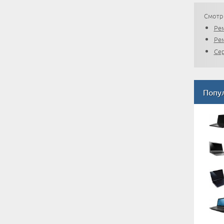
Смотр
Ре
Ре
Се
Попу