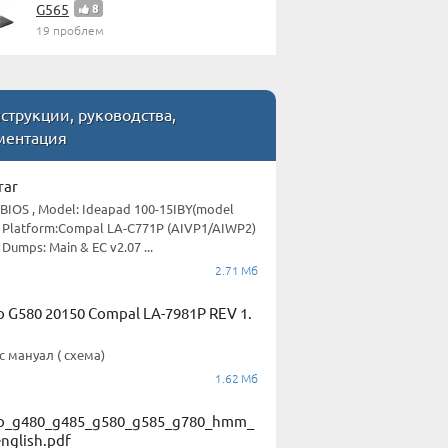
G565
8
19 проблем
трукции, руководства,
ментация
rar
BIOS , Model: Ideapad 100-15IBY(model
 Platform:Compal LA-C771P (AIVP1/AIWP2)
 Dumps: Main & EC v2.07 ...
2.71 Мб
o G580 20150 Compal LA-7981P REV 1.
с мануал ( схема)
1.62 Мб
o_g480_g485_g580_g585_g780_hmm_
english.pdf