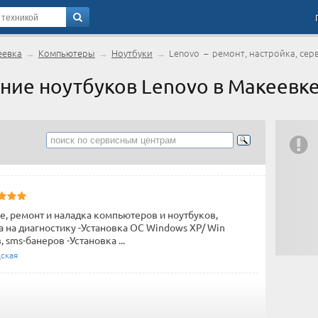
еевка
→
Компьютеры
→
Ноутбуки
→
Lenovo – ремонт, настройка, сер
ние ноутбуков Lenovo в Макеевк
е, ремонт и наладка компьютеров и ноутбуков,
а на диагностику -Установка ОС Windows XP/ Win
 sms-банеров -Установка ...
ская