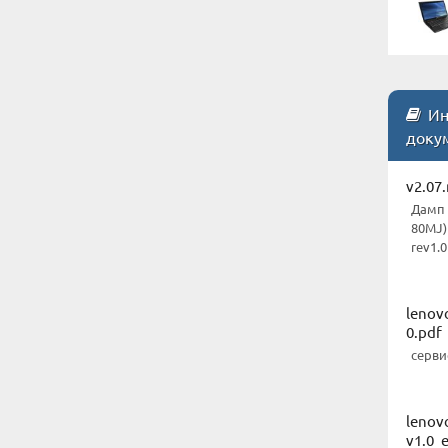
Инс
доку
v2.07.
Дамп 
80MJ)
rev1.0
lenov
0.pdf
серви
lenov
v1.0_