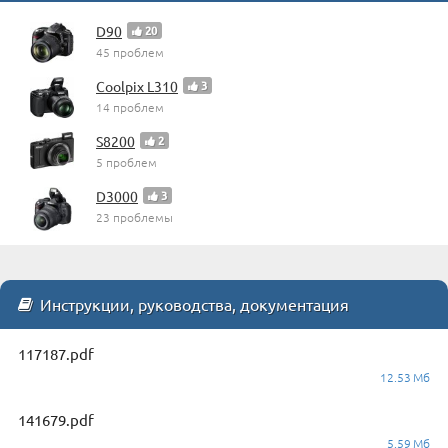
D90
20
45 проблем
Coolpix L310
3
14 проблем
S8200
2
5 проблем
D3000
3
23 проблемы
Инструкции, руководства, документация
117187.pdf
12.53 Мб
141679.pdf
5.59 Мб