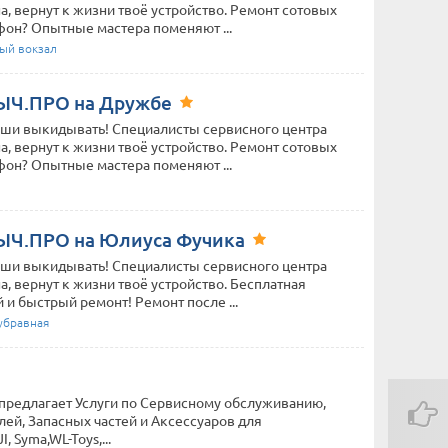
, вернут к жизни твоё устройство. Ремонт сотовых
фон? Опытные мастера поменяют ...
ый вокзал
ЫЧ.ПРО на Дружбе
еши выкидывать! Специалисты сервисного центра
, вернут к жизни твоё устройство. Ремонт сотовых
фон? Опытные мастера поменяют ...
ЫЧ.ПРО на Юлиуса Фучика
еши выкидывать! Специалисты сервисного центра
 вернут к жизни твоё устройство. Бесплатная
 и быстрый ремонт! Ремонт после ...
убравная
редлагает Услуги по Сервисному обслуживанию,
й, Запасных частей и Аксессуаров для
 Syma,WL-Toys,...