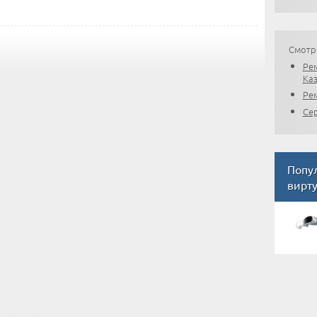
Смотр
Ре
Ка
Рем
Сер
Попу
вирту