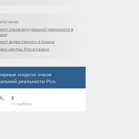
ите также:
монт очков виртуальной реальности в
зани
онт видео-техники в Казани
вис-центры Pico в Казани
лярные модели очков
альной реальности Pico
4
11 проблем