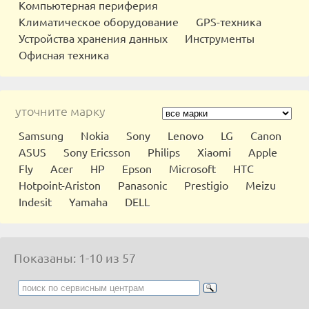
Компьютерная периферия
Климатическое оборудование
GPS-техника
Устройства хранения данных
Инструменты
Офисная техника
уточните марку
Samsung
Nokia
Sony
Lenovo
LG
Canon
ASUS
Sony Ericsson
Philips
Xiaomi
Apple
Fly
Acer
HP
Epson
Microsoft
HTC
Hotpoint-Ariston
Panasonic
Prestigio
Meizu
Indesit
Yamaha
DELL
Показаны: 1-10 из 57