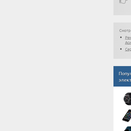
Смотр
Ре
Ас
Се
Попу
элек