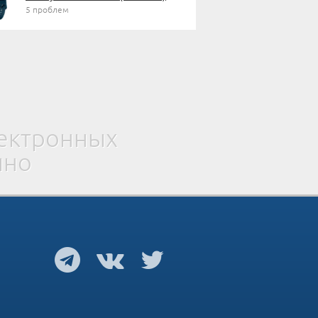
5 проблем
лектронных
ино