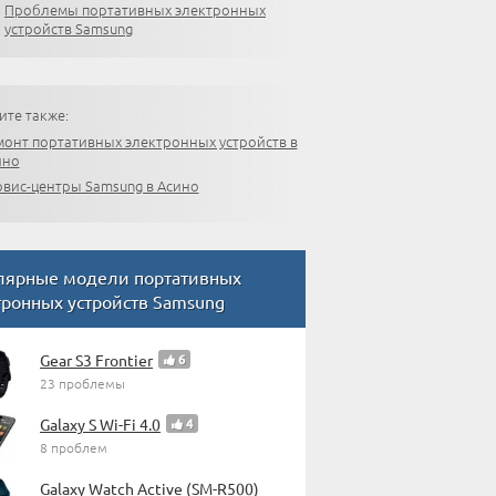
Проблемы портативных электронных
устройств Samsung
ите также:
монт портативных электронных устройств в
ино
рвис-центры Samsung в Асино
лярные модели портативных
тронных устройств Samsung
Gear S3 Frontier
6
23 проблемы
Galaxy S Wi-Fi 4.0
4
8 проблем
Galaxy Watch Active (SM-R500)